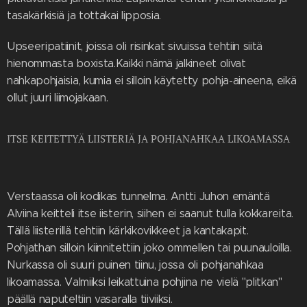
tasakärkisiä ja tottakai lipposia.
Upseeripatiinit, joissa oli risinkat sivuissa tehtiin siitä
hienommasta boxista.Kaikki nämä jalkineet olivat
nahkapohjaisia, kumia ei silloin käytetty pohja-aineena, eikä
ollut juuri liimojakaan.
ITSE KEITETTYÄ LIISTERIÄ JA POHJANAHKAA LIKOAMASSA
Verstaassa oli kodikas tunnelma. Antti Juhon emäntä
Alviina keitteli itse iisterin, siihen ei saanut tulla kokkareita.
Tällä liisterillä tehtiin kärkikovikkeet ja kantakapit.
Pohjathan silloin kiinnitettiin joko ommellen tai puunauloilla.
Nurkassa oli suuri puinen tiinu, jossa oli pohjanahkaa
likoamassa. Valmiiksi leikattuina pohjina ne vielä "plitkan"
päällä naputeltiin vasaralla tiiviiksi.