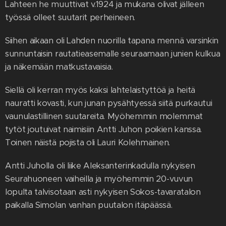
Lahteen he muuttivat v.1924 ja mukana olivat jälleen
työssä olleet suutarit perheineen.
Siihen aikaan oli Lahden nuorilla tapana mennä varsinkin
sunnuntaisin rautatieasemalle seuraamaan junien kulkua
ja näkemään matkustavaisia.
Siellä oli kerran myös kaksi lahtelaistyttöä ja heitä
nauratti kovasti, kun junan pysähtyessä siitä purkautui
vaunulastillinen suutareita. Myöhemmin molemmat
tytöt joutuivat naimisiin Antti Juhon poikien kanssa.
Toinen näistä pojista oli Lauri Kolehmainen.
Antti Juholla oli liike Aleksanterinkadulla nykyisen
Seurahuoneen vaiheilla ja myöhemmin 20-vuvun
lopulta talvisotaan asti nykyisen Sokos-tavaratalon
paikalla Simolan vanhan puutalon itäpäässä.