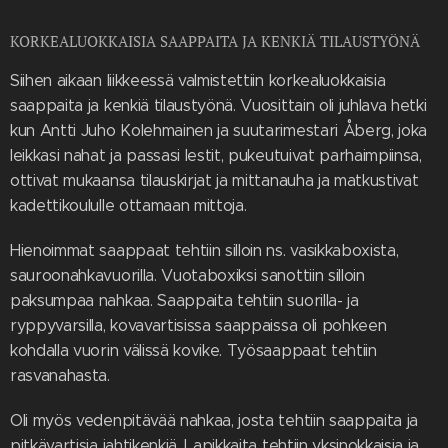
KORKEALUOKKAISIA SAAPPAITA JA KENKIÄ TILAUSTYÖNÄ
Siihen aikaan liikkeessä valmistettiin korkealuokkaisia
saappaita ja kenkiä tilaustyönä. Vuosittain oli juhlava hetki
kun Antti Juho Kolehmainen ja suutarimestari Åberg, joka
leikkasi nahat ja passasi lestit, pukeutuivat parhaimpiinsa,
ottivat mukaansa tilauskirjat ja mittanauha ja matkustivat
kadettikoululle ottamaan mittoja.
Hienoimmat saappaat tehtiin silloin ns. vasikkaboxista,
sauroonahkavuorilla. Vuotaboxiksi sanottiin silloin
paksumpaa nahkaa. Saappaita tehtiin suorilla- ja
ryppyvarsilla, kovavartisissa saappaissa oli pohkeen
kohdalla vuorin välissä kovike. Työsaappaat tehtiin
rasvanahasta.
Oli myös vedenpitävää nahkaa, josta tehtiin saappaita ja
pitkävartisia jahtikenkiä. Lapikkaita tehtiin yksinokkaisia ja