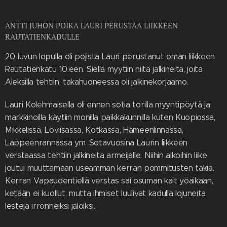
ANTTI JUHON POIKA LAURI PERUSTAA LIIKKEEN
RAUTATIENKADULLE
20-luvun lopulla oli pojista Lauri perustanut oman liikkeen
Rautatienkatu 10:een. Siellä myytiin niitä jalkineita, joita
Aleksilla tehtiin, takahuoneessa oli jalkinekorjaamo.
Lauri Kolehmaisella oli ennen sotia torilla myyntipöytä ja
markkinoilla käytiin monilla paikkakunnilla kuten Kuopiossa,
Mikkelissä, Loviisassa, Kotkassa, Hämeenlinnassa,
Lappeenrannassa ym. Sotavuosina Laurin liikkeen
verstaassa tehtiin jalkineita armeijalle. Niihin aikoihin liike
joutui muuttamaan useamman kerran pommitusten takia.
Kerran Vapaudentiellä verstas sai osuman kait yöaikaan,
ketään ei kuollut, mutta ihmiset luulivat kadulla lojuneita
lestejä irronneiksi jaloiksi.