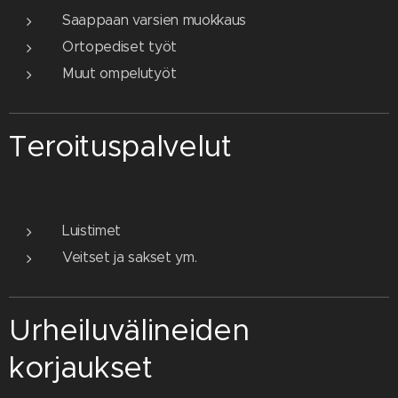
Saappaan varsien muokkaus
Ortopediset työt
Muut ompelutyöt
Teroituspalvelut
Luistimet
Veitset ja sakset ym.
Urheiluvälineiden
korjaukset