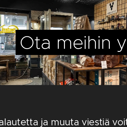
Ota meihin y
alautetta ja muuta viestiä voi