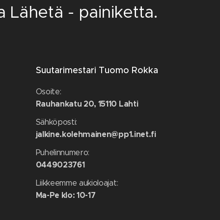
a Lähetä - painiketta.
Suutarimestari Tuomo Rokka
Osoite:
Rauhankatu 20, 15110 Lahti
Sähköposti:
jalkine.kolehmainen@pp1.inet.fi
Puhelinnumero:
0449023761
Liikkeemme aukioloajat:
Ma-Pe klo: 10-17